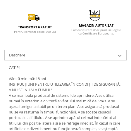
MAGAZIN AUTORIZAT
TRANSPORT GRATUIT
Comercializam doar produse legale
Pentru comenzi peste 500 LEI
cu Certificare Europeana.
Descriere
CAT:P1
Vârstă minimă: 18 ani
INSTRUCȚIUNI PENTRU UTILIZAREA ÎN CONDIȚII DE SIGURANȚĂ:
A NU SE INHALA FUMUL!
A se manipula produsul de sistemul de aprindere. A se utiliza
numai în exterior la o viteză a vântului mai mică de 5m/s. A se
așeza fumigena stabil pe un teren plan. A se asigura că produsul
nu se va răsturna în timpul funcționării. A se scoate capacul
portocaliu al fitilului. A se aprinde capătul cel mai indepărtat al
fitilului, din poziție laterală și a se retrage imediat. În cazul în care
artificiile de divertisment nu funcționează complet, se așteaptă