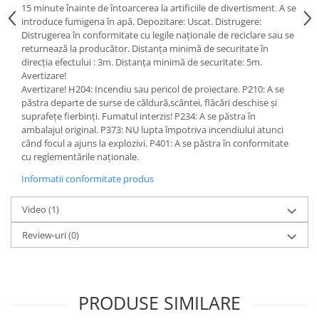
15 minute înainte de întoarcerea la artificiile de divertisment. A se
introduce fumigena în apă. Depozitare: Uscat. Distrugere:
Distrugerea în conformitate cu legile naționale de reciclare sau se
returnează la producător. Distanța minimă de securitate în
direcția efectului : 3m. Distanța minimă de securitate: 5m.
Avertizare!
Avertizare! H204: Incendiu sau pericol de proiectare. P210: A se
păstra departe de surse de căldură,scântei, flăcări deschise și
suprafețe fierbinți. Fumatul interzis! P234: A se păstra în
ambalajul original. P373: NU lupta împotriva incendiului atunci
când focul a ajuns la explozivi. P401: A se păstra în conformitate
cu reglementările naționale.
Informatii conformitate produs
Video
(1)
Review-uri
(0)
PRODUSE SIMILARE