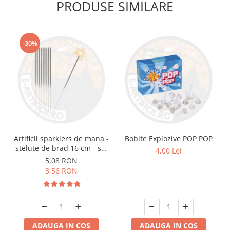
PRODUSE SIMILARE
-30%
Artificii sparklers de mana -
Bobite Explozive POP POP
stelute de brad 16 cm - set
4,00 Lei
10 buc
5,08 RON
3,56 RON
ADAUGA IN COS
ADAUGA IN COS