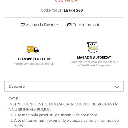
STOC EPUIZAT
Cod Produs:
LBF-HG60
Adauga la Favorite
Cere informatii
MAGAZIN AUTORIZAT
TRANSPORT GRATUIT
Comercializam doar produse legale
Pentru comenzi peste 500 LEI
cu Certificare Europeana.
Descriere
CAT F1
INSTRUCȚIUNI PENTRU UTILIZAREA IN CONDIȚII DE SIGURANȚĂ:
A NU SE INHALA FUMUL!
A se manipula produsul de sistemul de aprindere.
A se utiliza numai in exterior la o viteză a vantului mai mică de
5m/s.