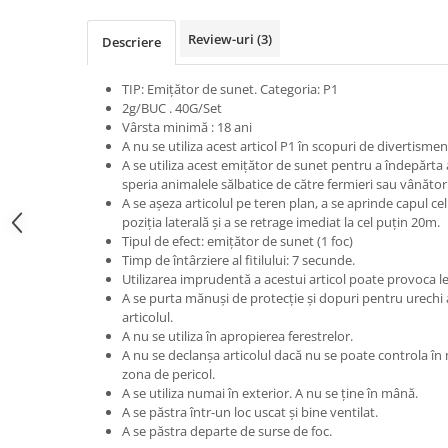
Review-uri
(3)
Descriere
TIP: Emițător de sunet. Categoria: P1
2g/BUC . 40G/Set
Vârsta minimă : 18 ani
A nu se utiliza acest articol P1 în scopuri de divertismen
A se utiliza acest emițător de sunet pentru a îndepărta
speria animalele sălbatice de către fermieri sau vânători
A se așeza articolul pe teren plan, a se aprinde capul cel 
poziția laterală și a se retrage imediat la cel puțin 20m.
Tipul de efect: emițător de sunet (1 foc)
Timp de întârziere al fitilului: 7 secunde.
Utilizarea imprudentă a acestui articol poate provoca le
A se purta mănuși de protecție și dopuri pentru urechi 
articolul.
A nu se utiliza în apropierea ferestrelor.
A nu se declanșa articolul dacă nu se poate controla în
zona de pericol.
A se utiliza numai în exterior. A nu se ține în mână.
A se păstra într-un loc uscat și bine ventilat.
A se păstra departe de surse de foc.