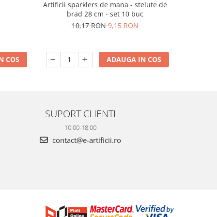
m
Artificii sparklers de mana - stelute de
Artificii 
brad 28 cm - set 10 buc
10,17 RON
9,15 RON
N COS
ADAUGA IN COS
SUPORT CLIENTI
10:00-18:00
contact@e-artificii.ro