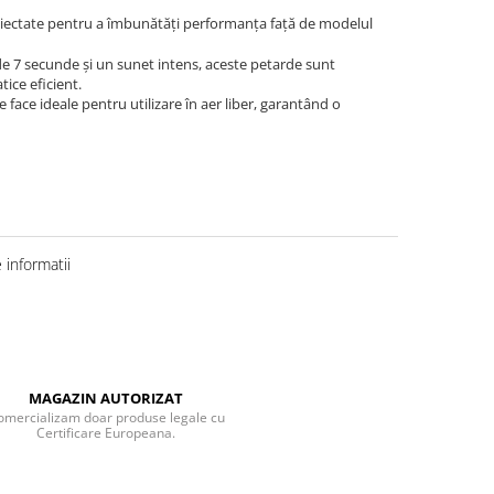
oiectate pentru a îmbunătăți performanța față de modelul
i de 7 secunde și un sunet intens, aceste petarde sunt
ice eficient.
e face ideale pentru utilizare în aer liber, garantând o
informatii
MAGAZIN AUTORIZAT
omercializam doar produse legale cu
Certificare Europeana.