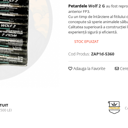
Petardele
Wolf 2 G
au fost repr
anterior FP3.
Cu un timp de întârziere al fitilulu
concepute să sperie animalele sălbat
Calitatea superioară a construcției l
experiență sigură și eficientă.
STOC EPUIZAT
Cod Produs:
ZAP1d-5360
Adauga la Favorite
Cere 
TUIT
C
500 LEI