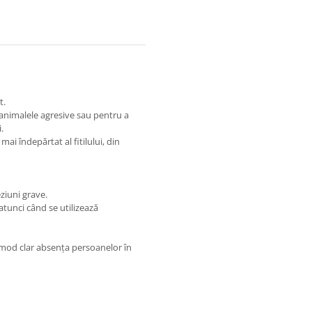
t.
 animalele agresive sau pentru a
.
mai îndepărtat al fitilului, din
ziuni grave.
atunci când se utilizează
 mod clar absența persoanelor în