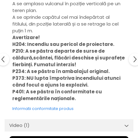
A se amplasa vulcanul în poziție verticală pe un
teren plan.
A se aprinde capătul cel mai îndepărtat al
fitilului, din poziție laterală și a se retrage la cel
puțin 1 m.
Avertizare!
H204: Incendiu sau pericol de proiectare.
P210: A se păstra departe de surse de
căldură,scântei, flăcări deschise și suprafețe
fierbinți. Fumatul interzis!
P234: A se păstra în ambalajul original.
P373: NU lupta împotriva incendiului atunci
când focul a ajuns la explozivi.
P401: A se păstra în conformitate cu
reglementările naționale.
Informatii conformitate produs
Video
(1)