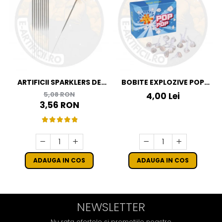
ARTIFICII SPARKLERS DE
BOBITE EXPLOZIVE POP
MANA - STELUTE DE BRAD
POP
5,08 RON
4,00 Lei
16 CM - SET 10 BUC
3,56 RON
ADAUGA IN COS
ADAUGA IN COS
NEWSLETTER
Nu rata ofertele si promotiile noastre