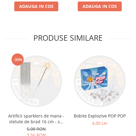
ADAUGA IN COS
ADAUGA IN COS
PRODUSE SIMILARE
-30%
Artificii sparklers de mana -
Bobite Explozive POP POP
stelute de brad 16 cm - set
4,00 Lei
10 buc
5,08 RON
3,56 RON