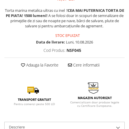
Torta marina metalica ultras cu inel
!CEA MAI PUTERNICA TORTA DE
PE PIATA! 1500 lumeni!
A se folosi doar in scopuri de semnalizare de
primejdie de zi sau de noapte pe nave, bărci de salvare, plute de
salvare și pentru ambarcațiunile de agrement.
STOC EPUIZAT
Data de livrare:
Luni, 10.08.2026
Cod Produs:
NSF045
Adauga la Favorite
Cere informatii
MAGAZIN AUTORIZAT
TRANSPORT GRATUIT
Comercializam doar produse legale
Pentru comenzi peste 500 LEI
cu Certificare Europeana.
Descriere