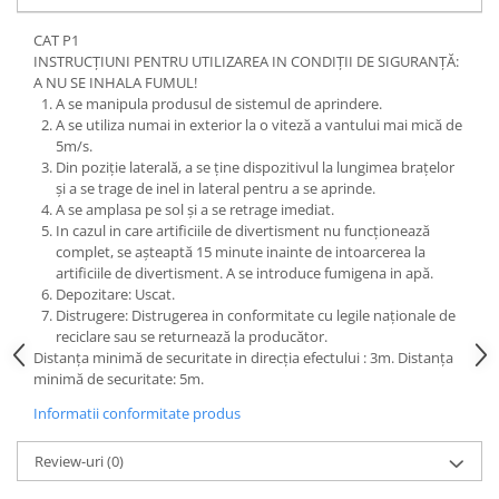
CAT P1
INSTRUCȚIUNI PENTRU UTILIZAREA IN CONDIȚII DE SIGURANȚĂ:
A NU SE INHALA FUMUL!
A se manipula produsul de sistemul de aprindere.
A se utiliza numai in exterior la o viteză a vantului mai mică de
5m/s.
Din poziție laterală, a se ține dispozitivul la lungimea brațelor
și a se trage de inel in lateral pentru a se aprinde.
A se amplasa pe sol și a se retrage imediat.
In cazul in care artificiile de divertisment nu funcționează
complet, se așteaptă 15 minute inainte de intoarcerea la
artificiile de divertisment. A se introduce fumigena in apă.
Depozitare: Uscat.
Distrugere: Distrugerea in conformitate cu legile naționale de
reciclare sau se returnează la producător.
Distanța minimă de securitate in direcția efectului : 3m. Distanța
minimă de securitate: 5m.
Informatii conformitate produs
Review-uri
(0)