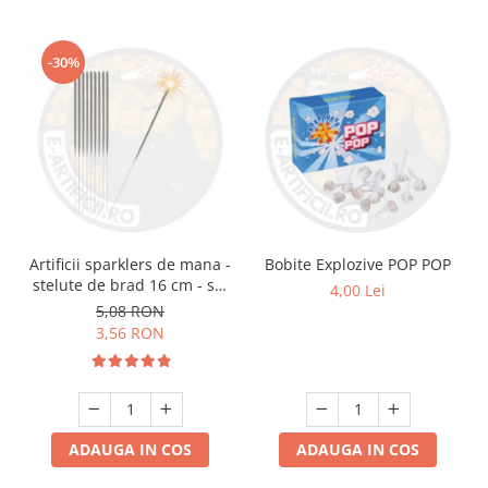
-30%
Artificii sparklers de mana -
Bobite Explozive POP POP
stelute de brad 16 cm - set
4,00 Lei
10 buc
5,08 RON
3,56 RON
ADAUGA IN COS
ADAUGA IN COS