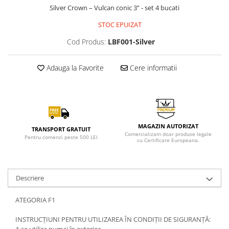
Silver Crown – Vulcan conic 3” - set 4 bucati
STOC EPUIZAT
Cod Produs:
LBF001-Silver
Adauga la Favorite
Cere informatii
MAGAZIN AUTORIZAT
TRANSPORT GRATUIT
Comercializam doar produse legale
Pentru comenzi peste 500 LEI
cu Certificare Europeana.
Descriere
ATEGORIA F1
INSTRUCȚIUNI PENTRU UTILIZAREA ÎN CONDIȚII DE SIGURANȚĂ: