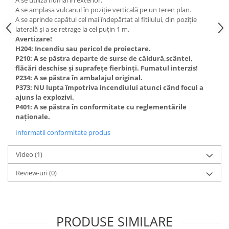
A se utiliza numai în exterior.
A se amplasa vulcanul în poziție verticală pe un teren plan.
A se aprinde capătul cel mai îndepărtat al fitilului, din poziție
laterală și a se retrage la cel puțin 1 m.
Avertizare!
H204: Incendiu sau pericol de proiectare.
P210: A se păstra departe de surse de căldură,scântei,
flăcări deschise și suprafețe fierbinți. Fumatul interzis!
P234: A se păstra în ambalajul original.
P373: NU lupta împotriva incendiului atunci când focul a
ajuns la explozivi.
P401: A se păstra în conformitate cu reglementările
naționale.
Informatii conformitate produs
Video
(1)
Review-uri
(0)
PRODUSE SIMILARE