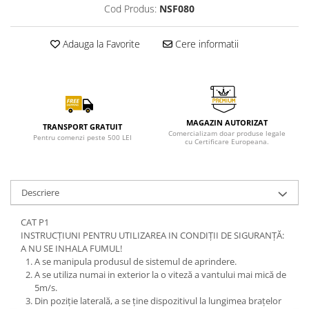
Cod Produs:
NSF080
Adauga la Favorite
Cere informatii
MAGAZIN AUTORIZAT
TRANSPORT GRATUIT
Comercializam doar produse legale
Pentru comenzi peste 500 LEI
cu Certificare Europeana.
Descriere
CAT P1
INSTRUCȚIUNI PENTRU UTILIZAREA IN CONDIȚII DE SIGURANȚĂ:
A NU SE INHALA FUMUL!
A se manipula produsul de sistemul de aprindere.
A se utiliza numai in exterior la o viteză a vantului mai mică de
5m/s.
Din poziție laterală, a se ține dispozitivul la lungimea brațelor