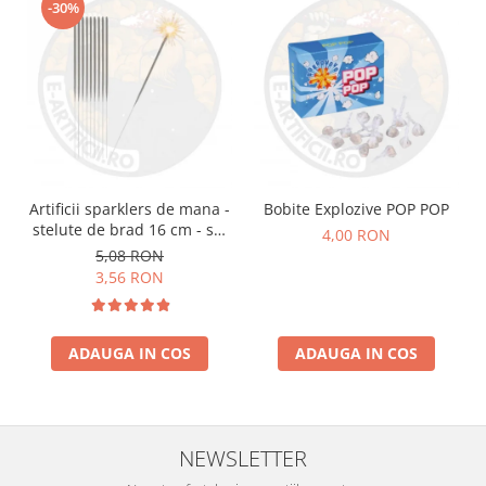
-30%
Artificii sparklers de mana -
Bobite Explozive POP POP
stelute de brad 16 cm - set
4,00 RON
10 buc
5,08 RON
3,56 RON
ADAUGA IN COS
ADAUGA IN COS
NEWSLETTER