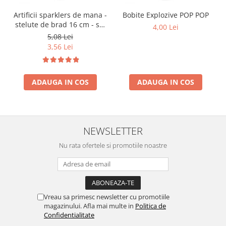
Artificii sparklers de mana -
Bobite Explozive POP POP
stelute de brad 16 cm - set
4,00 Lei
10 buc
5,08 Lei
3,56 Lei
ADAUGA IN COS
ADAUGA IN COS
NEWSLETTER
Nu rata ofertele si promotiile noastre
Vreau sa primesc newsletter cu promotiile
magazinului. Afla mai multe in
Politica de
Confidentialitate