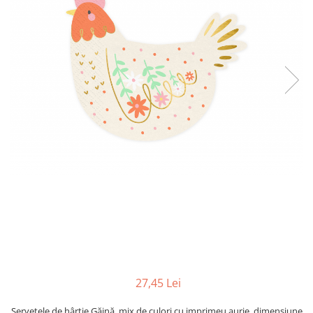
27,45 Lei
Servetele de hârtie Găină, mix de culori cu imprimeu aurie, dimensiune