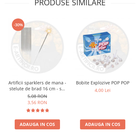
PRODUSE SIMILARE
-30%
Artificii sparklers de mana -
Bobite Explozive POP POP
stelute de brad 16 cm - set
4,00 Lei
10 buc
5,08 RON
3,56 RON
ADAUGA IN COS
ADAUGA IN COS