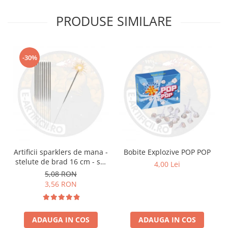
PRODUSE SIMILARE
-30%
Artificii sparklers de mana -
Bobite Explozive POP POP
stelute de brad 16 cm - set
4,00 Lei
10 buc
5,08 RON
3,56 RON
ADAUGA IN COS
ADAUGA IN COS