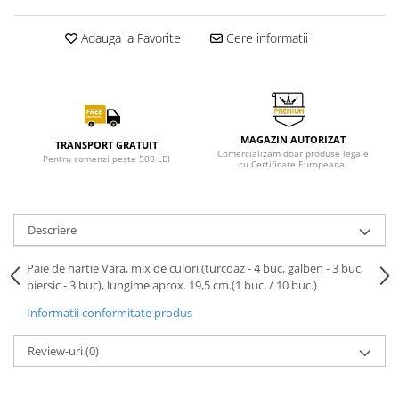
Adauga la Favorite
Cere informatii
MAGAZIN AUTORIZAT
TRANSPORT GRATUIT
Comercializam doar produse legale
Pentru comenzi peste 500 LEI
cu Certificare Europeana.
Descriere
Paie de hartie Vara, mix de culori (turcoaz - 4 buc, galben - 3 buc,
piersic - 3 buc), lungime aprox. 19,5 cm.(1 buc. / 10 buc.)
Informatii conformitate produs
Review-uri
(0)