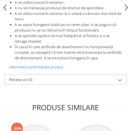
A se utiliza numai în exterior.
A nu se manipula produsul de sitemul de aprindere.
A se utiliza numai în exterior la o viteză a vântului mai mică de
5m/s.
A se așeza fumigena stabil pe un teren plan. A se asigura că
produsul nu se va răsturna în timpul funcționării.
A se aprinde capătul cel mai îndepărtat al fitilului și a se
retrage imediat.
În cazul în care artificiile de divertisment nu funcționează
complet, se așteaptă 15 min înainte de întoarcerea la artificiile
de divertisment. A se introduce fumigena în apa.
Informatii conformitate produs
Review-uri
(0)
PRODUSE SIMILARE
-30%