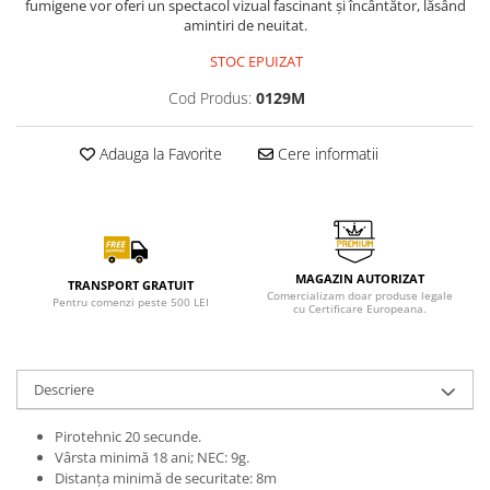
fumigene vor oferi un spectacol vizual fascinant și încântător, lăsând
amintiri de neuitat.
STOC EPUIZAT
Cod Produs:
0129M
Adauga la Favorite
Cere informatii
MAGAZIN AUTORIZAT
TRANSPORT GRATUIT
Comercializam doar produse legale
Pentru comenzi peste 500 LEI
cu Certificare Europeana.
Descriere
Pirotehnic 20 secunde.
Vârsta minimă 18 ani; NEC: 9g.
Distanța minimă de securitate: 8m