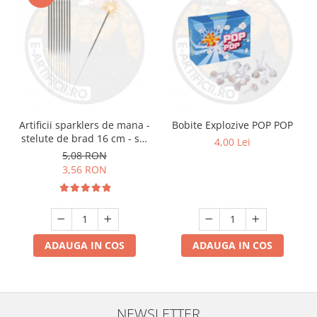
Artificii sparklers de mana -
Bobite Explozive POP POP
stelute de brad 16 cm - set
4,00 Lei
10 buc
5,08 RON
3,56 RON
ADAUGA IN COS
ADAUGA IN COS
NEWSLETTER