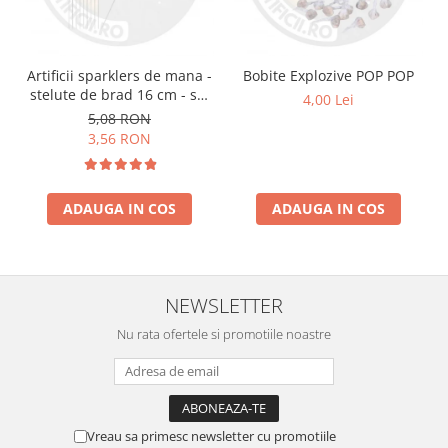
Artificii sparklers de mana -
Bobite Explozive POP POP
stelute de brad 16 cm - set
4,00 Lei
10 buc
5,08 RON
3,56 RON
ADAUGA IN COS
ADAUGA IN COS
NEWSLETTER
Nu rata ofertele si promotiile noastre
Vreau sa primesc newsletter cu promotiile