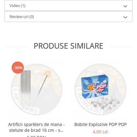
Video
(1)
Review-uri
(0)
PRODUSE SIMILARE
-30%
Artificii sparklers de mana -
Bobite Explozive POP POP
stelute de brad 16 cm - set
4,00 Lei
10 buc