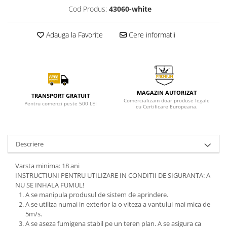
Cod Produs:
43060-white
Adauga la Favorite
Cere informatii
MAGAZIN AUTORIZAT
TRANSPORT GRATUIT
Comercializam doar produse legale
Pentru comenzi peste 500 LEI
cu Certificare Europeana.
Descriere
Varsta minima: 18 ani
INSTRUCTIUNI PENTRU UTILIZARE IN CONDITII DE SIGURANTA: A
NU SE INHALA FUMUL!
A se manipula produsul de sistem de aprindere.
A se utiliza numai in exterior la o viteza a vantului mai mica de
5m/s.
A se aseza fumigena stabil pe un teren plan. A se asigura ca