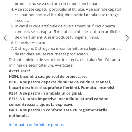
produsul nu se va rasturna in timpul functionarii.
A se scoate capacul portocaliu al fitilului. A se aprinde capatul
cel mai indepartat al fitilului, din pozitie laterala si se retrage
imediat.
In cazul in care artificiale de divertisment nu functioneaza
complet, se asteapta 15 minute inainte de a intra in artificiile
de divertisment. A se introduce fumigena in apa.
Depozitare: Uscat.
Distrugere: Distrugerea in conformitate cu legislatia nationala
de reciclare sau se returneaza producatorul.
Distanta minima de securitate in directia efectului : 3m. Distanta
minima de securitate: 5m. Avertizare!
Avertizare!
H204: Incendiu sau pericol de proiectare.
P210: A se pastra departe de surse de caldura,scantei,
flacari deschise si suprafete fierbinti. Fumatul interzis!
P234: A se pastra in ambalajul original.
P373: NU lupta impotriva incendiului atunci cand se
concentreaza a ajuns la explozivi.
P401: A se pastra in conformitate cu reglementarile
nationale.
Informatii conformitate produs