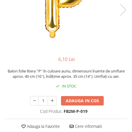
6,10 Lei
Balon folie litera ''P'' în culoare auriu, dimensiuni înainte de umflare
aprox. 40 cm (16''), înălțime aprox. 35 cm (14''). Umflați cu aer.
IN STOC
ADAUGA IN COS
Cod Produs:
FB2M-P-019
Adauga la Favorite
Cere informatii