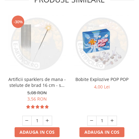
-30%
Artificii sparklers de mana -
Bobite Explozive POP POP
stelute de brad 16 cm - set
4,00 Lei
10 buc
5,08 RON
3,56 RON
ADAUGA IN COS
ADAUGA IN COS