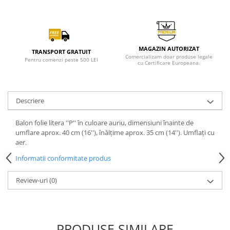
MAGAZIN AUTORIZAT
TRANSPORT GRATUIT
Comercializam doar produse legale
Pentru comenzi peste 500 LEI
cu Certificare Europeana.
Descriere
Balon folie litera ''P'' în culoare auriu, dimensiuni înainte de
umflare aprox. 40 cm (16''), înălțime aprox. 35 cm (14''). Umflați cu
aer.
Informatii conformitate produs
Review-uri
(0)
PRODUSE SIMILARE