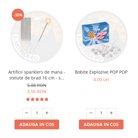
-30%
Artificii sparklers de mana -
Bobite Explozive POP POP
stelute de brad 16 cm - set
4,00 Lei
10 buc
5,08 RON
3,56 RON
ADAUGA IN COS
ADAUGA IN COS