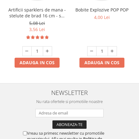
Artificii sparklers de mana -
Bobite Explozive POP POP
stelute de brad 16 cm - set
4,00 Lei
10 buc
5,08 Lei
3,56 Lei
ADAUGA IN COS
ADAUGA IN COS
NEWSLETTER
Nu rata ofertele si promotiile noastre
Vreau sa primesc newsletter cu promotiile
magazinului. Afla mai multe in
Politica de