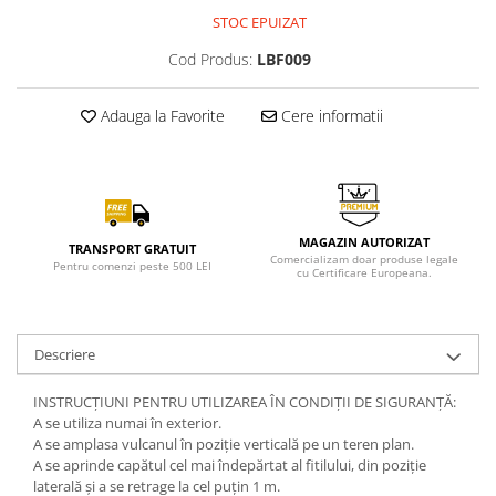
STOC EPUIZAT
Cod Produs:
LBF009
Adauga la Favorite
Cere informatii
MAGAZIN AUTORIZAT
TRANSPORT GRATUIT
Comercializam doar produse legale
Pentru comenzi peste 500 LEI
cu Certificare Europeana.
Descriere
INSTRUCȚIUNI PENTRU UTILIZAREA ÎN CONDIȚII DE SIGURANȚĂ:
A se utiliza numai în exterior.
A se amplasa vulcanul în poziție verticală pe un teren plan.
A se aprinde capătul cel mai îndepărtat al fitilului, din poziție
laterală și a se retrage la cel puțin 1 m.