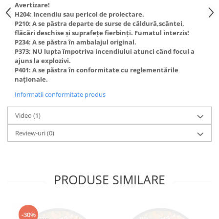
Avertizare!
H204: Incendiu sau pericol de proiectare.
P210: A se păstra departe de surse de căldură,scântei,
flăcări deschise și suprafețe fierbinți. Fumatul interzis!
P234: A se păstra în ambalajul original.
P373: NU lupta împotriva incendiului atunci când focul a
ajuns la explozivi.
P401: A se păstra în conformitate cu reglementările
naționale.
Informatii conformitate produs
Video
(1)
Review-uri
(0)
PRODUSE SIMILARE
-30%