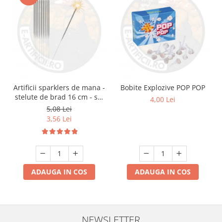
Artificii sparklers de mana -
Bobite Explozive POP POP
stelute de brad 16 cm - set
4,00 Lei
10 buc
5,08 Lei
3,56 Lei
ADAUGA IN COS
ADAUGA IN COS
NEWSLETTER