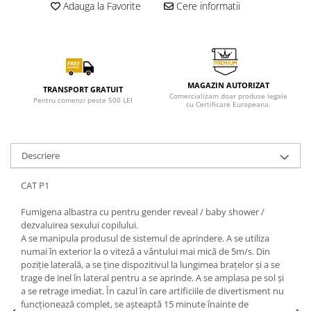
Adauga la Favorite
Cere informatii
MAGAZIN AUTORIZAT
TRANSPORT GRATUIT
Comercializam doar produse legale
Pentru comenzi peste 500 LEI
cu Certificare Europeana.
Descriere
CAT P1
Fumigena albastra cu pentru gender reveal / baby shower /
dezvaluirea sexului copilului.
A se manipula produsul de sistemul de aprindere. A se utiliza
numai în exterior la o viteză a vântului mai mică de 5m/s. Din
poziție laterală, a se ține dispozitivul la lungimea brațelor și a se
trage de inel în lateral pentru a se aprinde. A se amplasa pe sol și
a se retrage imediat. În cazul în care artificiile de divertisment nu
funcționează complet, se așteaptă 15 minute înainte de