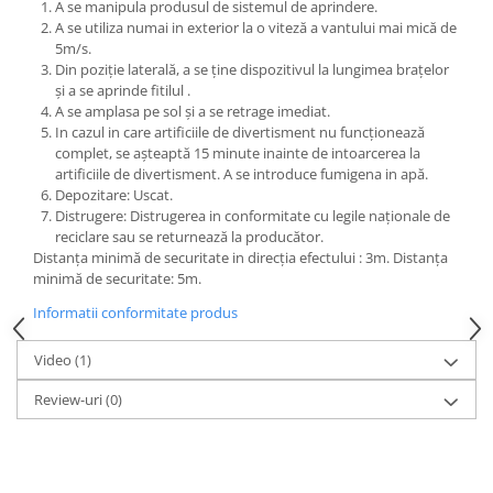
A se manipula produsul de sistemul de aprindere.
A se utiliza numai in exterior la o viteză a vantului mai mică de
5m/s.
Din poziție laterală, a se ține dispozitivul la lungimea brațelor
și a se aprinde fitilul .
A se amplasa pe sol și a se retrage imediat.
In cazul in care artificiile de divertisment nu funcționează
complet, se așteaptă 15 minute inainte de intoarcerea la
artificiile de divertisment. A se introduce fumigena in apă.
Depozitare: Uscat.
Distrugere: Distrugerea in conformitate cu legile naționale de
reciclare sau se returnează la producător.
Distanța minimă de securitate in direcția efectului : 3m. Distanța
minimă de securitate: 5m.
Informatii conformitate produs
Video
(1)
Review-uri
(0)