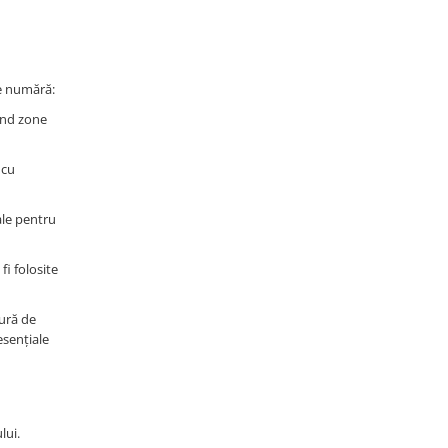
se numără:
lind zone
 cu
cale pentru
fi folosite
gură de
esențiale
lui.