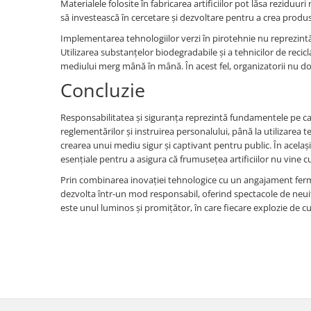
Materialele folosite în fabricarea artificiilor pot lăsa reziduur
să investească în cercetare și dezvoltare pentru a crea prod
Implementarea tehnologiilor verzi în pirotehnie nu reprezintă
Utilizarea substanțelor biodegradabile și a tehnicilor de recic
mediului merg mână în mână. În acest fel, organizatorii nu doa
Concluzie
Responsabilitatea și siguranța reprezintă fundamentele pe car
reglementărilor și instruirea personalului, până la utilizarea 
crearea unui mediu sigur și captivant pentru public. În acelaș
esențiale pentru a asigura că frumusețea artificiilor nu vine
Prin combinarea inovației tehnologice cu un angajament ferm f
dezvolta într-un mod responsabil, oferind spectacole de neuita
este unul luminos și promițător, în care fiecare explozie de cul