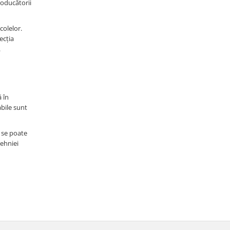
producătorii
colelor.
ecția
.
 în
abile sunt
 se poate
tehniei