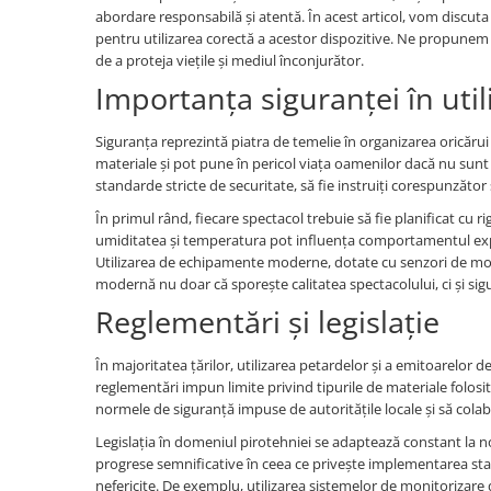
abordare responsabilă și atentă. În acest articol, vom discuta
pentru utilizarea corectă a acestor dispozitive. Ne propunem
de a proteja viețile și mediul înconjurător.
Importanța siguranței în uti
Siguranța reprezintă piatra de temelie în organizarea oricărui
materiale și pot pune în pericol viața oamenilor dacă nu sunt m
standarde stricte de securitate, să fie instruiți corespunzător 
În primul rând, fiecare spectacol trebuie să fie planificat cu r
umiditatea și temperatura pot influența comportamentul exploz
Utilizarea de echipamente moderne, dotate cu senzori de moni
modernă nu doar că sporește calitatea spectacolului, ci și sig
Reglementări și legislație
În majoritatea țărilor, utilizarea petardelor și a emitoarelor 
reglementări impun limite privind tipurile de materiale folosi
normele de siguranță impuse de autoritățile locale și să colabor
Legislația în domeniul pirotehniei se adaptează constant la noil
progrese semnificative în ceea ce privește implementarea sta
nefericite. De exemplu, utilizarea sistemelor de monitorizare d