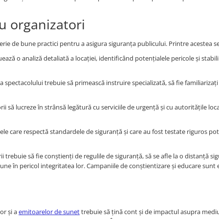
u organizatori
erie de bune practici pentru a asigura siguranța publicului. Printre acestea 
ează o analiză detaliată a locației, identificând potențialele pericole și stabi
a spectacolului trebuie să primească instruire specializată, să fie familiarizați
ii să lucreze în strânsă legătură cu serviciile de urgență și cu autoritățile lo
le care respectă standardele de siguranță și care au fost testate riguros pot 
trebuie să fie conștienți de regulile de siguranță, să se afle la o distanță si
une în pericol integritatea lor. Campaniile de conștientizare și educare sunt 
or și a
emitoarelor de sunet
trebuie să țină cont și de impactul asupra mediu