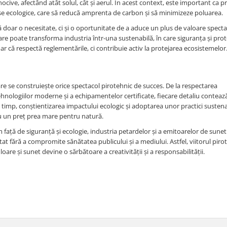
i nocive, afectând atât solul, cât și aerul. În acest context, este important ca 
use ecologice, care să reducă amprenta de carbon și să minimizeze poluarea.
 doar o necesitate, ci și o oportunitate de a aduce un plus de valoare specta
lare poate transforma industria într-una sustenabilă, în care siguranța și prot
r că respectă reglementările, ci contribuie activ la protejarea ecosistemelor
e se construiește orice spectacol pirotehnic de succes. De la respectarea
tehnologiilor moderne și a echipamentelor certificate, fiecare detaliu contează
i timp, conștientizarea impactului ecologic și adoptarea unor practici susten
 cu un preț prea mare pentru natură.
ață de siguranță și ecologie, industria petardelor și a emitoarelor de sunet
t fără a compromite sănătatea publicului și a mediului. Astfel, viitorul piro
oare și sunet devine o sărbătoare a creativității și a responsabilității.