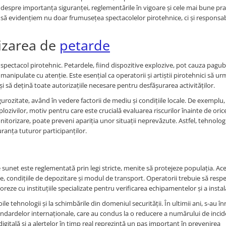
 despre importanța siguranței, reglementările în vigoare și cele mai bune prac
 să evidențiem nu doar frumusețea spectacolelor pirotehnice, ci și responsab
lizarea de
petarde
 spectacol pirotehnic. Petardele, fiind dispozitive explozive, pot cauza pagu
anipulate cu atenție. Este esențial ca operatorii și artiștii pirotehnici să u
și să dețină toate autorizațiile necesare pentru desfășurarea activităților.
igurozitate, având în vedere factorii de mediu și condițiile locale. De exemplu,
ivilor, motiv pentru care este crucială evaluarea riscurilor înainte de orice
torizare, poate preveni apariția unor situații neprevăzute. Astfel, tehnolog
uranța tuturor participanților.
de sunet este reglementată prin legi stricte, menite să protejeze populația. Ac
te, condițiile de depozitare și modul de transport. Operatorii trebuie să resp
eze cu instituțiile specializate pentru verificarea echipamentelor și a instala
e tehnologii și la schimbările din domeniul securității. În ultimii ani, s-au în
ndardelor internaționale, care au condus la o reducere a numărului de inci
igitală și a alertelor în timp real reprezintă un pas important în prevenirea