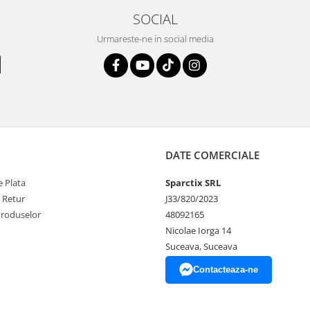
SOCIAL
Urmareste-ne in social media
DATE COMERCIALE
 Plata
Sparctix SRL
e Retur
J33/820/2023
Produselor
48092165
Nicolae Iorga 14
Suceava, Suceava
Contacteaza-ne