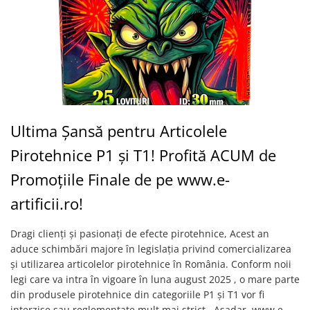
Ultima Șansă pentru Articolele
Pirotehnice P1 și T1! Profită ACUM de
Promoțiile Finale de pe www.e-
artificii.ro!
Dragi clienți și pasionați de efecte pirotehnice, Acest an
aduce schimbări majore în legislația privind comercializarea
și utilizarea articolelor pirotehnice în România. Conform noii
legi care va intra în vigoare în luna august 2025 , o mare parte
din produsele pirotehnice din categoriile P1 și T1 vor fi
interzise sau reglementate mult mai strict . Așadar, www.e-