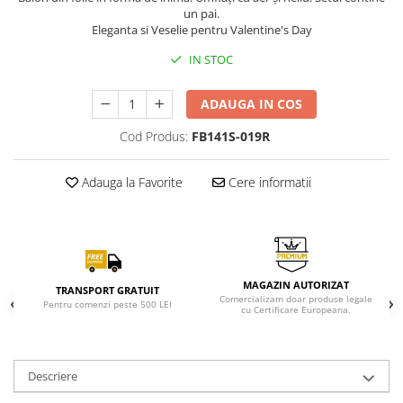
un pai.
Eleganta si Veselie pentru Valentine's Day
IN STOC
ADAUGA IN COS
Cod Produs:
FB141S-019R
Adauga la Favorite
Cere informatii
MAGAZIN AUTORIZAT
TRANSPORT GRATUIT
Comercializam doar produse legale
Pentru comenzi peste 500 LEI
cu Certificare Europeana.
Descriere