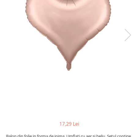
17,29 Lei
Balon din folie in forma de inima. Umflați cu aer și heliu. Setul contine