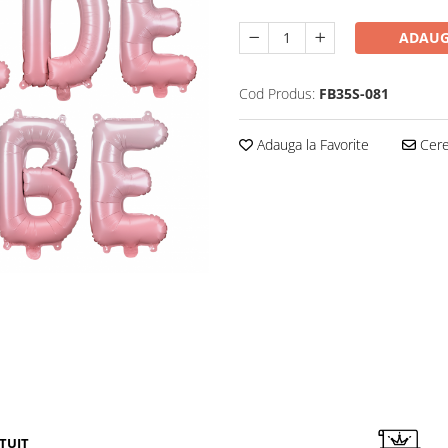
ADAUG
Cod Produs:
FB35S-081
Adauga la Favorite
Cere 
TUIT