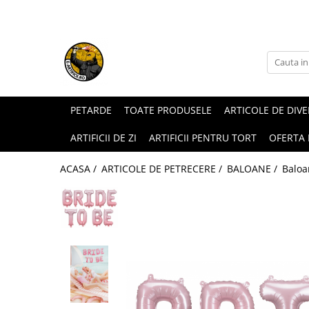
ARTICOLE DE DIVERTISMENT
FUMIGENE COLORATE
GENDER REVEAL
ARTICOLE DE PETRECERE
PETARDE
TOATE PRODUSELE
ARTICOLE DE DIV
ARTIFICII DE ZI
ARTIFICII PENTRU TORT
OFERTA
ACASA /
ARTICOLE DE PETRECERE /
BALOANE /
Baloa
Torte de stadion
Fumigene colorate gender reveal
Artificii de tort
Artificii gender reveal
Artificii sparklers
Baloane gender reveal
Artificii Tort Engros
Confetti / Pudra colorata gender
BALOANE