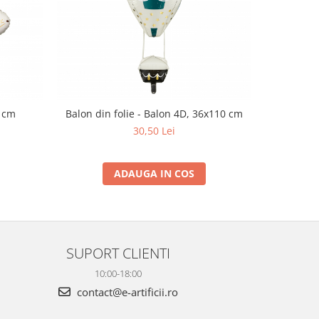
8 cm
Balon din folie - Balon 4D, 36x110 cm
Balon cos
30,50 Lei
ADAUGA IN COS
SUPORT CLIENTI
10:00-18:00
contact@e-artificii.ro