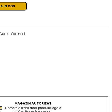
A IN COS
Cere informatii
MAGAZIN AUTORIZAT
Comercializam doar produse legale
cu Certificare Europeana.