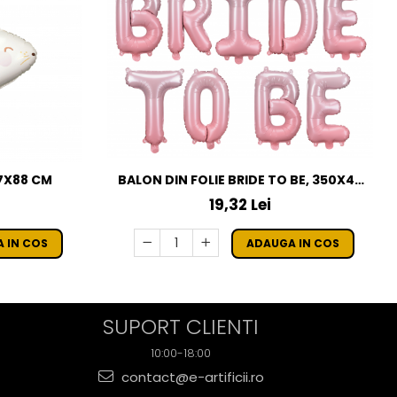
BALON DIN FOLIE BRIDE TO BE, 350X45
67X88 CM
CM, ROZ
19,32 Lei
ADAUGA IN COS
 IN COS
SUPORT CLIENTI
10:00-18:00
contact@e-artificii.ro