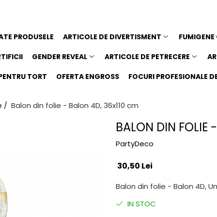
ATE PRODUSELE
ARTICOLE DE DIVERTISMENT
FUMIGENE
TIFICII
GENDER REVEAL
ARTICOLE DE PETRECERE
AR
I PENTRU TORT
OFERTA ENGROSS
FOCURI PROFESIONALE DE 
Balon din folie - Balon 4D, 36x110 cm
e /
BALON DIN FOLIE 
PartyDeco
30,50 Lei
Balon din folie - Balon 4D, Um
IN STOC