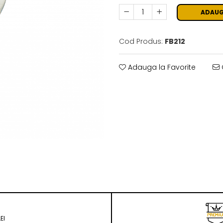
ADAUG
Cod Produs:
FB212
Adauga la Favorite
EI