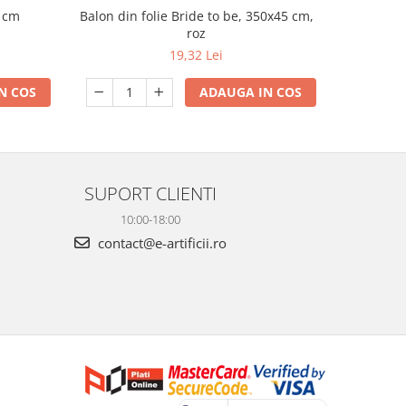
Balon din folie Bride to be, 350x45 cm,
8 cm
Balon din
roz
19,32 Lei
ADAUGA IN COS
N COS
SUPORT CLIENTI
10:00-18:00
contact@e-artificii.ro