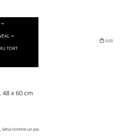
VEAL
0,00
TRU TORT
, 48 x 60 cm
, Setul contine un pai.