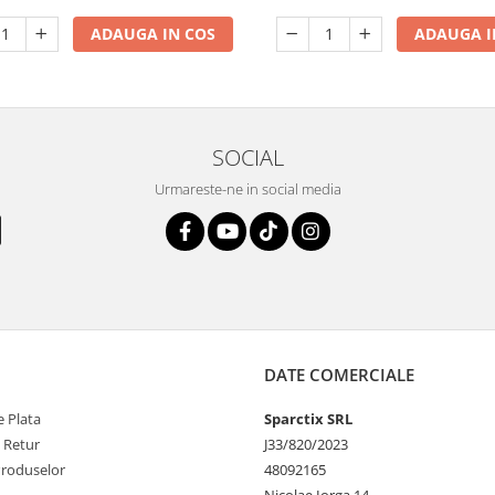
ADAUGA IN COS
ADAUGA I
SOCIAL
Urmareste-ne in social media
DATE COMERCIALE
 Plata
Sparctix SRL
e Retur
J33/820/2023
Produselor
48092165