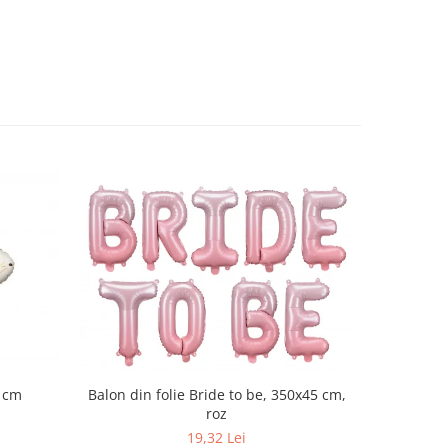
Balon din folie Bride to be, 350x45 cm,
8 cm
Balon din
roz
19,32 Lei