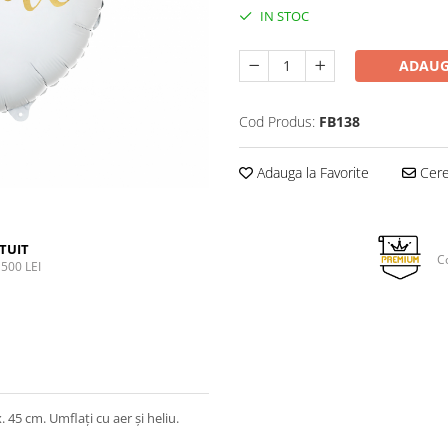
IN STOC
ADAUG
Cod Produs:
FB138
Adauga la Favorite
Cere 
TUIT
C
500 LEI
 45 cm. Umflați cu aer și heliu.