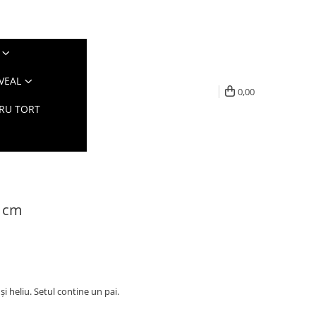
VEAL
0,00
TRU TORT
5 cm
și heliu. Setul contine un pai.