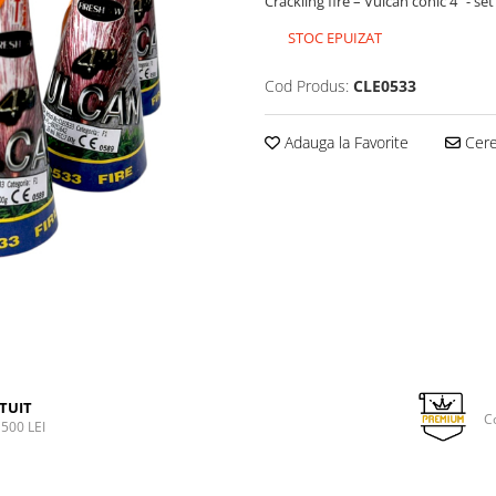
Crackling fire – Vulcan conic 4” - set
STOC EPUIZAT
Cod Produs:
CLE0533
Adauga la Favorite
Cere 
TUIT
C
500 LEI