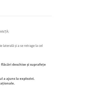
RANȚĂ:
e laterală și a se retrage la cel
 flăcări deschise și suprafețe
 a ajuns la explozivi.
naționale.