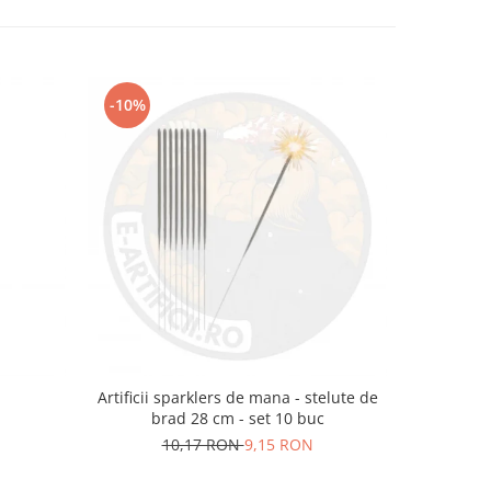
-10%
m
Artificii sparklers de mana - stelute de
Artificii 
brad 28 cm - set 10 buc
10,17 RON
9,15 RON