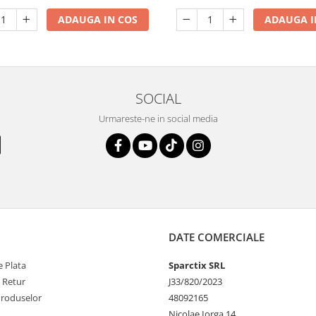
ADAUGA IN COS
ADAUGA I
SOCIAL
Urmareste-ne in social media
DATE COMERCIALE
 Plata
Sparctix SRL
e Retur
J33/820/2023
Produselor
48092165
Nicolae Iorga 14