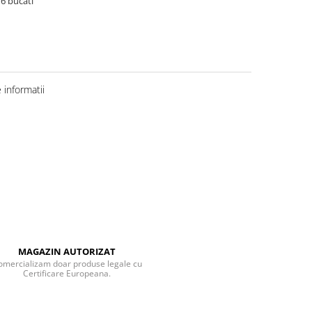
 6 bucati
informatii
MAGAZIN AUTORIZAT
omercializam doar produse legale cu
Certificare Europeana.