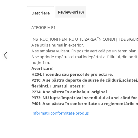
Review-uri
(0)
Descriere
ATEGORIA F1
INSTRUCȚIUNI PENTRU UTILIZAREA ÎN CONDIȚII DE SIGU
A se utiliza numai în exterior.
A se amplasa vulcanul în poziție verticală pe un teren plan.
A se aprinde capătul cel mai îndepărtat al fitilului, din poziți
puțin 1 m.
Avertizare!
H204: Incendiu sau pericol de proiectare.
P210: A se păstra departe de surse de căldură,scântei,
fierbinți. Fumatul interzis!
P234: A se păstra în ambalajul original.
P373: NU lupta împotriva incendiului atunci când focul
P401: A se păstra în conformitate cu reglementările 
Informatii conformitate produs