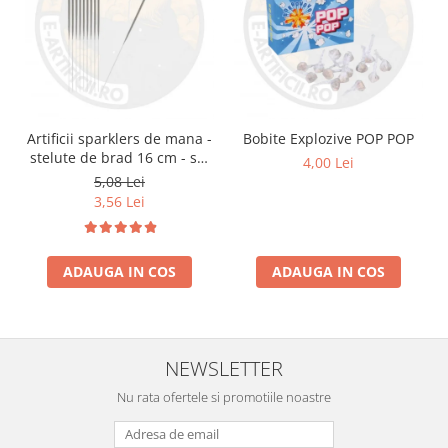
Artificii sparklers de mana -
Bobite Explozive POP POP
stelute de brad 16 cm - set
4,00 Lei
10 buc
5,08 Lei
3,56 Lei
ADAUGA IN COS
ADAUGA IN COS
NEWSLETTER
Nu rata ofertele si promotiile noastre