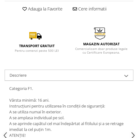
Adauga la Favorite
Cere informatii
MAGAZIN AUTORIZAT
TRANSPORT GRATUIT
Comercializam doar produse legale
Pentru comenzi peste 500 LEI
cu Certificare Europeana.
Descriere
Categoria F1.
Vârsta minimă: 16 ani.
Instrucțiuni pentru utilizarea în condiții de siguranță:
A se utiliza numai în exterior.
A se amplasa individual pe sol.
A se aprinde capătul cel mai îndepărtat al fitilului și a se retrage
imediat la cel puțin 1m.
ATENȚIE!