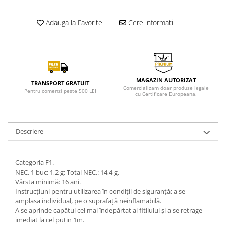
Adauga la Favorite
Cere informatii
MAGAZIN AUTORIZAT
TRANSPORT GRATUIT
Comercializam doar produse legale
Pentru comenzi peste 500 LEI
cu Certificare Europeana.
Descriere
Categoria F1.
NEC. 1 buc: 1,2 g; Total NEC.: 14,4 g.
Vârsta minimă: 16 ani.
Instrucțiuni pentru utilizarea în condiții de siguranță: a se
amplasa individual, pe o suprafață neinflamabilă.
A se aprinde capătul cel mai îndepărtat al fitilului și a se retrage
imediat la cel puțin 1m.