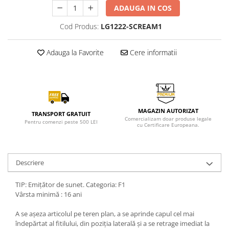
ADAUGA IN COS
Cod Produs:
LG1222-SCREAM1
Adauga la Favorite
Cere informatii
MAGAZIN AUTORIZAT
TRANSPORT GRATUIT
Comercializam doar produse legale
Pentru comenzi peste 500 LEI
cu Certificare Europeana.
Descriere
TIP: Emițător de sunet. Categoria: F1
Vârsta minimă : 16 ani
A se așeza articolul pe teren plan, a se aprinde capul cel mai
îndepărtat al fitilului, din poziția laterală și a se retrage imediat la