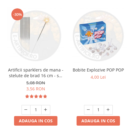
-30%
Artificii sparklers de mana -
Bobite Explozive POP POP
stelute de brad 16 cm - set
4,00 Lei
10 buc
5,08 RON
3,56 RON
ADAUGA IN COS
ADAUGA IN COS