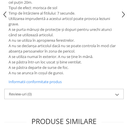
cel puțin 20m.
Tipul de efect: morisca de sol
Timp de întârziere al fitilului: 7 secunde.
Utilizarea imprudentă a acestui articol poate provoca leziuni
grave.
A se purta mănuși de protecție și dopuri pentru urechi atunci
când se utilizează articolul.
A nu se utiliza în apropierea ferestrelor.
A nu se declanșa articolul dacă nu se poate controla în mod clar
absența persoanelor în zona de pericol.
A se utiliza numai în exterior. A nu se ține în mână.
A se păstra într-un loc uscat și bine ventilat.
A se păstra departe de surse de foc.
A nu se arunca în coșul de gunoi.
Informatii conformitate produs
Review-uri
(0)
PRODUSE SIMILARE