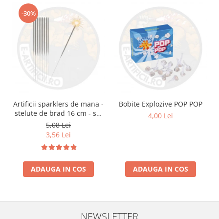
-30%
Artificii sparklers de mana -
Bobite Explozive POP POP
stelute de brad 16 cm - set
4,00 Lei
10 buc
5,08 Lei
3,56 Lei
ADAUGA IN COS
ADAUGA IN COS
NEWSLETTER