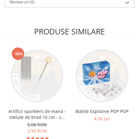
Review-uri
(0)
PRODUSE SIMILARE
-30%
Artificii sparklers de mana -
Bobite Explozive POP POP
stelute de brad 16 cm - set
4,00 Lei
10 buc
5,08 RON
3,56 RON