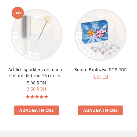
-30%
Artificii sparklers de mana -
Bobite Explozive POP POP
stelute de brad 16 cm - set
4,00 Lei
10 buc
5,08 RON
3,56 RON
ADAUGA IN COS
ADAUGA IN COS