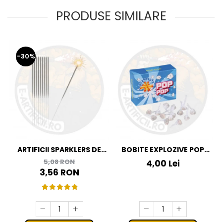
PRODUSE SIMILARE
-30%
ARTIFICII SPARKLERS DE
BOBITE EXPLOZIVE POP
MANA - STELUTE DE BRAD
POP
5,08 RON
4,00 Lei
16 CM - SET 10 BUC
3,56 RON