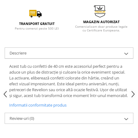
MAGAZIN AUTORIZAT
TRANSPORT GRATUIT
Comercializam doar produse legale
Pentru comenzi peste 500 LEI
cu Certificare Europeana.
Descriere
Acest tub cu confetti de 40 cm este accesoriul perfect pentru a
aduce un plus de distracție și culoare la orice eveniment special.
La activare, eliberează confetti colorate din hârtie, creând un
efect vizual impresionant. Este ideal pentru aniversări, nunți,
petreceri de Revelion sau orice altă ocazie festivă. Ușor de utilizat
și sigur, acest tub transformă orice moment într-unul memorabil.
Informatii conformitate produs
Review-uri
(0)