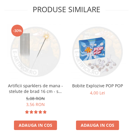
PRODUSE SIMILARE
-30%
Artificii sparklers de mana -
Bobite Explozive POP POP
stelute de brad 16 cm - set
4,00 Lei
10 buc
5,08 RON
3,56 RON
ADAUGA IN COS
ADAUGA IN COS