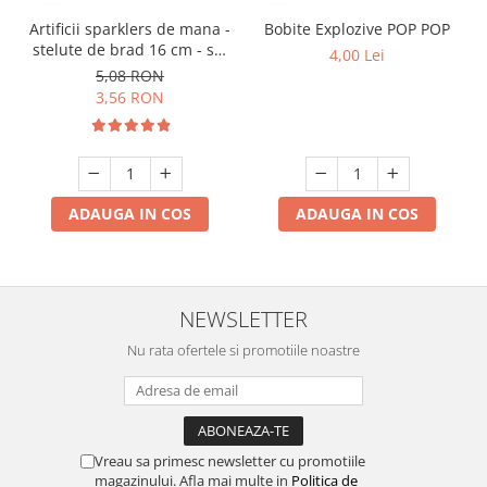
Artificii sparklers de mana -
Bobite Explozive POP POP
stelute de brad 16 cm - set
4,00 Lei
10 buc
5,08 RON
3,56 RON
ADAUGA IN COS
ADAUGA IN COS
NEWSLETTER
Nu rata ofertele si promotiile noastre
Vreau sa primesc newsletter cu promotiile
magazinului. Afla mai multe in
Politica de