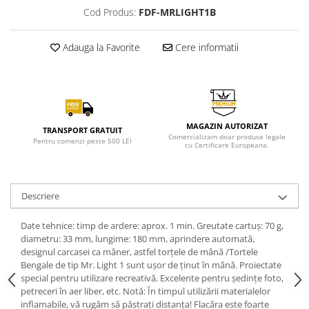
Cod Produs:
FDF-MRLIGHT1B
Adauga la Favorite
Cere informatii
MAGAZIN AUTORIZAT
TRANSPORT GRATUIT
Comercializam doar produse legale
Pentru comenzi peste 500 LEI
cu Certificare Europeana.
Descriere
Date tehnice: timp de ardere: aprox. 1 min. Greutate cartuș: 70 g,
diametru: 33 mm, lungime: 180 mm, aprindere automată,
designul carcasei ca mâner, astfel torțele de mână /Tortele
Bengale de tip Mr. Light 1 sunt ușor de ținut în mână. Proiectate
special pentru utilizare recreativă. Excelente pentru ședințe foto,
petreceri în aer liber, etc. Notă: În timpul utilizării materialelor
inflamabile, vă rugăm să păstrați distanța! Flacăra este foarte