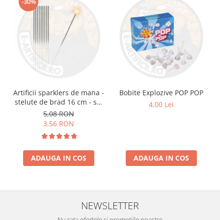
-30%
Artificii sparklers de mana -
Bobite Explozive POP POP
stelute de brad 16 cm - set
4,00 Lei
10 buc
5,08 RON
3,56 RON
ADAUGA IN COS
ADAUGA IN COS
NEWSLETTER
Nu rata ofertele si promotiile noastre