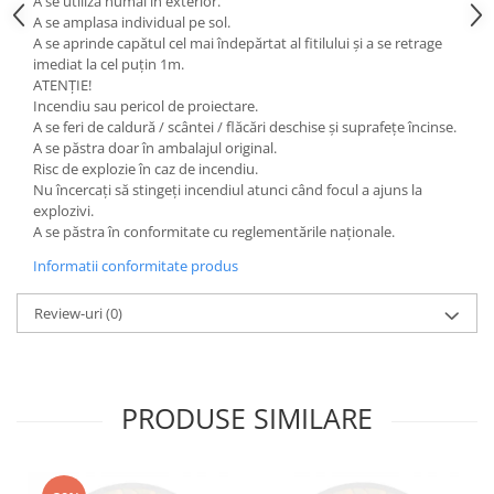
A se utiliza numai în exterior.
A se amplasa individual pe sol.
A se aprinde capătul cel mai îndepărtat al fitilului și a se retrage
imediat la cel puțin 1m.
ATENȚIE!
Incendiu sau pericol de proiectare.
A se feri de caldură / scântei / flăcări deschise și suprafețe încinse.
A se păstra doar în ambalajul original.
Risc de explozie în caz de incendiu.
Nu încercați să stingeți incendiul atunci când focul a ajuns la
explozivi.
A se păstra în conformitate cu reglementările naționale.
Informatii conformitate produs
Review-uri
(0)
PRODUSE SIMILARE