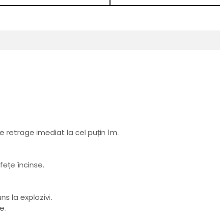
se retrage imediat la cel puțin 1m.
fețe încinse.
ns la explozivi.
e.