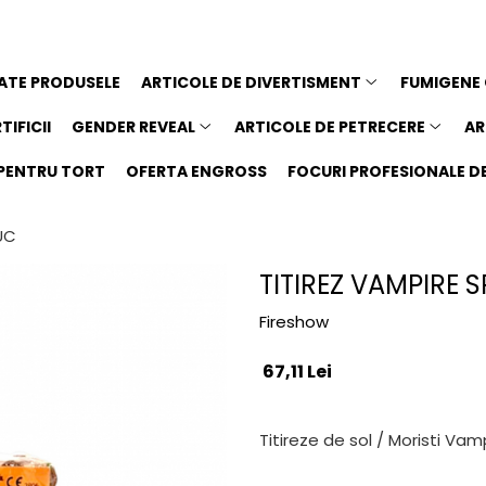
ATE PRODUSELE
ARTICOLE DE DIVERTISMENT
FUMIGENE
TIFICII
GENDER REVEAL
ARTICOLE DE PETRECERE
AR
I PENTRU TORT
OFERTA ENGROSS
FOCURI PROFESIONALE DE 
BUC
TITIREZ VAMPIRE S
Fireshow
67,11 Lei
Titireze de sol / Moristi Vam