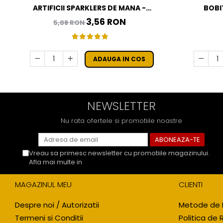
ARTIFICII SPARKLERS DE MANA -
BOBI
STELUTE DE BRAD 16 CM - SET 10 BUC
3,56 RON
5,08 RON
ADAUGA IN COS
NEWSLETTER
Nu rata ofertele si promotiile noastre
Vreau sa primesc newsletter cu promotiile magazinului.
Afla mai multe in
Politica de Confidentialitate
MAGAZINUL MEU
CLIENTI
Despre noi / Autorizatii
Metode de 
Termeni si Conditii
Politica de 