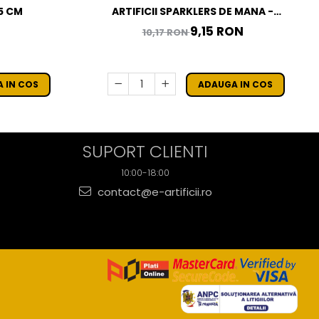
35 CM
ARTIFICII SPARKLERS DE MANA -
STELUTE DE BRAD 28 CM - SET 10 BUC
9,15 RON
10,17 RON
 IN COS
ADAUGA IN COS
SUPORT CLIENTI
10:00-18:00
contact@e-artificii.ro