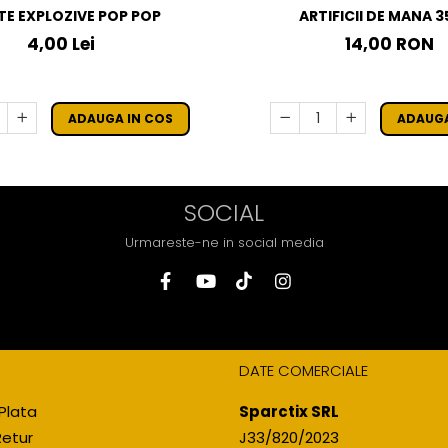
TE EXPLOZIVE POP POP
ARTIFICII DE MANA 
4,00 Lei
14,00 RON
ADAUGA IN COS
ADAUGA
SOCIAL
Urmareste-ne in social media
DATE COMERCIALE
Plata
Sparctix SRL
Retur
J33/820/2023