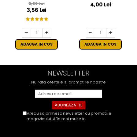
MANA - STELUTE DE BRAD
POP
5,08 Lei
4,00 Lei
16 CM - SET 10 BUC
3,56 Lei
ADAUGA IN COS
ADAUGA IN COS
NEWSLETTER
Nu rata ofertele si promotiile noastre
Vreau sa primesc newsletter cu promotiile
magazinului. Afla mai multe in
Politica de
Confidentialitate