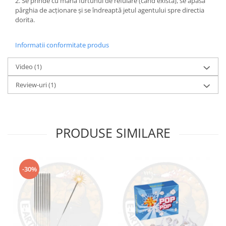
2. Se prinde cu mâna furtunul de refulare (când există), se apasă
pârghia de acționare și se îndreaptă jetul agentului spre directia
dorita.
Informatii conformitate produs
Video
(1)
Review-uri
(1)
PRODUSE SIMILARE
-30%