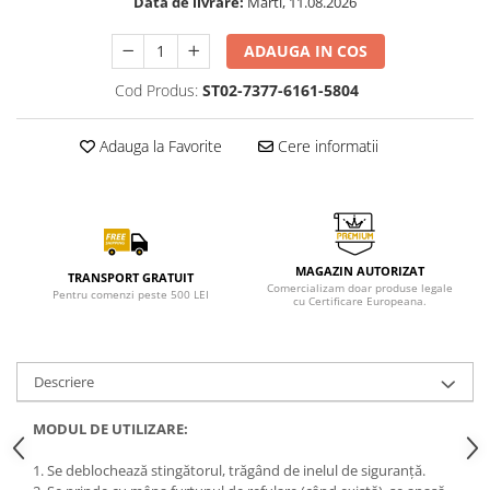
Data de livrare:
Marti, 11.08.2026
ADAUGA IN COS
Cod Produs:
ST02-7377-6161-5804
Adauga la Favorite
Cere informatii
MAGAZIN AUTORIZAT
TRANSPORT GRATUIT
Comercializam doar produse legale
Pentru comenzi peste 500 LEI
cu Certificare Europeana.
Descriere
MODUL DE UTILIZARE:
1. Se deblochează stingătorul, trăgând de inelul de siguranță.