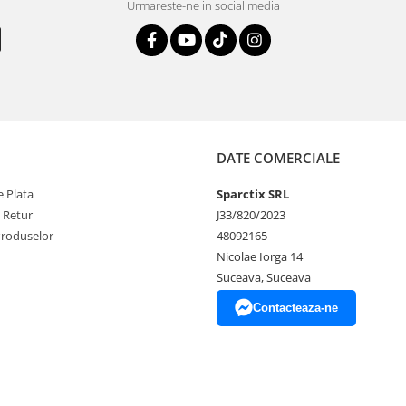
Urmareste-ne in social media
DATE COMERCIALE
 Plata
Sparctix SRL
e Retur
J33/820/2023
Produselor
48092165
Nicolae Iorga 14
Suceava, Suceava
Contacteaza-ne