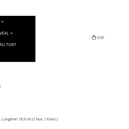
VEAL
0,00
TRU TORT
m
, Lungime: 19,5 cm (1 buc. / 6 buc.)