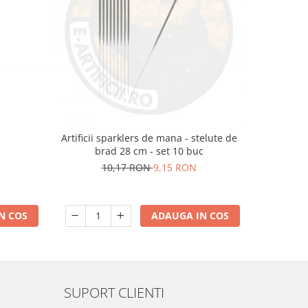
m
Artificii sparklers de mana - stelute de
Artificii 
brad 28 cm - set 10 buc
10,17 RON
9,15 RON
N COS
ADAUGA IN COS
SUPORT CLIENTI