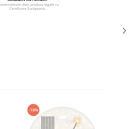
omercializam doar produse legale cu
Certificare Europeana.
-10%