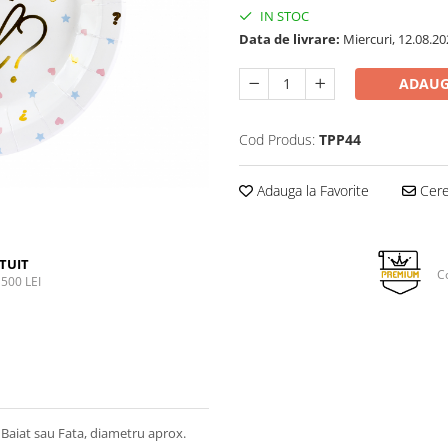
IN STOC
Data de livrare:
Miercuri, 12.08.20
ADAUG
Cod Produs:
TPP44
Adauga la Favorite
Cere 
TUIT
C
500 LEI
ie Baiat sau Fata, diametru aprox.