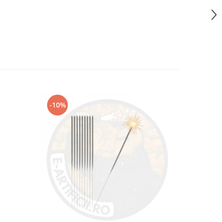
-10%
-7%