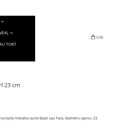
VEAL
0,00
TRU TORT
irl 23 cm
 inscriptie metalica aurie Baiat sau Fata, diametru aprox. 23