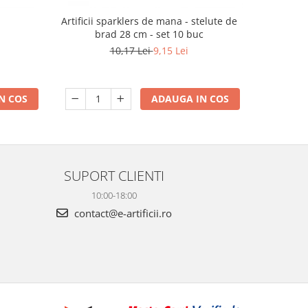
m
Artificii sparklers de mana - stelute de
Artificii p
brad 28 cm - set 10 buc
10,17 Lei
9,15 Lei
N COS
ADAUGA IN COS
SUPORT CLIENTI
10:00-18:00
contact@e-artificii.ro