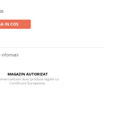
26
A IN COS
informatii
MAGAZIN AUTORIZAT
omercializam doar produse legale cu
Certificare Europeana.