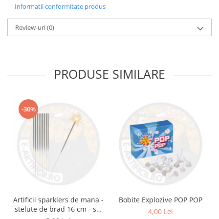
Informatii conformitate produs
Review-uri
(0)
PRODUSE SIMILARE
-30%
Artificii sparklers de mana -
Bobite Explozive POP POP
stelute de brad 16 cm - set
4,00 Lei
10 buc