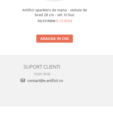
m
Artificii sparklers de mana - stelute de
Artificii 
brad 28 cm - set 10 buc
10,17 RON
9,15 RON
ADAUGA IN COS
SUPORT CLIENTI
10:00-18:00
contact@e-artificii.ro