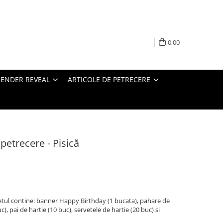
0,00
ENDER REVEAL
ARTICOLE DE PETRECERE
petrecere - Pisică
 setul contine: banner Happy Birthday (1 bucata), pahare de
uc), pai de hartie (10 buc), servetele de hartie (20 buc) si