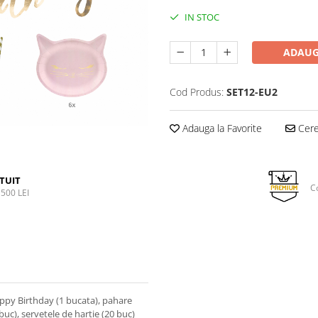
IN STOC
ADAUG
Cod Produs:
SET12-EU2
Adauga la Favorite
Cere 
TUIT
C
500 LEI
appy Birthday (1 bucata), pahare
0 buc), servetele de hartie (20 buc)