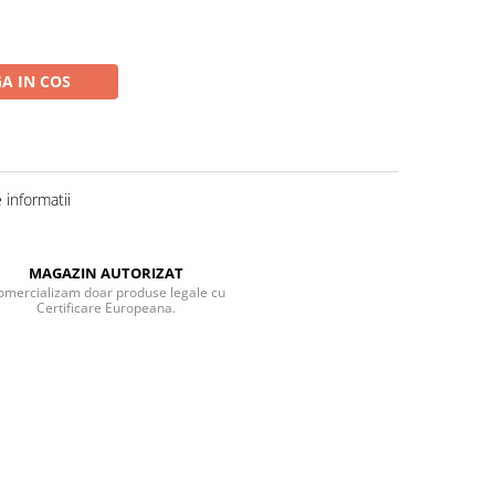
A IN COS
informatii
MAGAZIN AUTORIZAT
omercializam doar produse legale cu
Certificare Europeana.