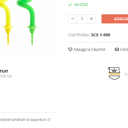
IN STOC
ADAUG
Cod Produs:
SCS-1-000
Adauga la Favorite
Cere 
TUIT
C
500 LEI
onține lumânări și suporturi. (1