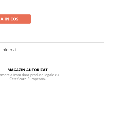
A IN COS
informatii
MAGAZIN AUTORIZAT
omercializam doar produse legale cu
Certificare Europeana.