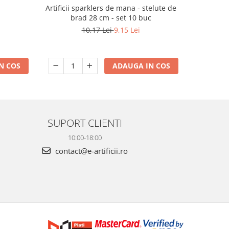
m
Artificii sparklers de mana - stelute de
Artificii 
brad 28 cm - set 10 buc
10,17 Lei
9,15 Lei
N COS
ADAUGA IN COS
SUPORT CLIENTI
10:00-18:00
contact@e-artificii.ro