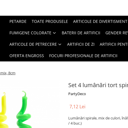
PETARDE
TOATE PRODUSELE
ARTICOLE DE DIVERTISMENT
FUMIGENE COLORATE
BATERII DE ARTIFICII
GENDER RE
ARTICOLE DE PETRECERE
ARTIFICII DE ZI
ARTIFICII PEN
OFERTA ENGROSS
FOCURI PROFESIONALE DE ARTIFICII
, mix, 8cm
Set 4 lumânări tort spi
PartyDeco
7,12 Lei
Lumânări spirale, mix de culori, înă
/ 4 buc.)