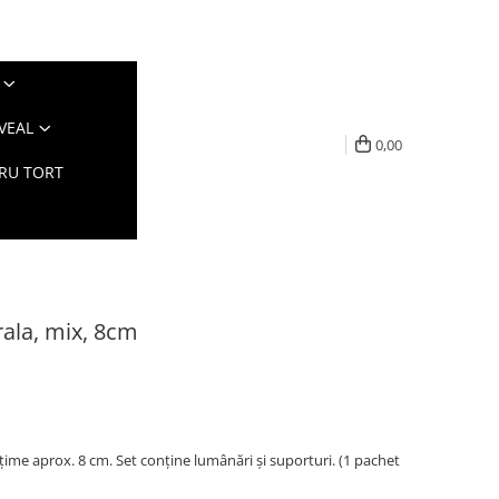
VEAL
0,00
TRU TORT
rala, mix, 8cm
lțime aprox. 8 cm. Set conține lumânări și suporturi. (1 pachet