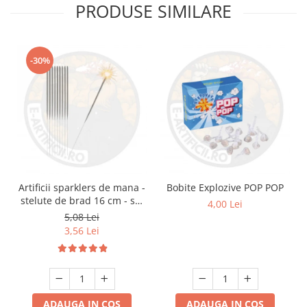
PRODUSE SIMILARE
-30%
Artificii sparklers de mana -
Bobite Explozive POP POP
stelute de brad 16 cm - set
4,00 Lei
10 buc
5,08 Lei
3,56 Lei
ADAUGA IN COS
ADAUGA IN COS