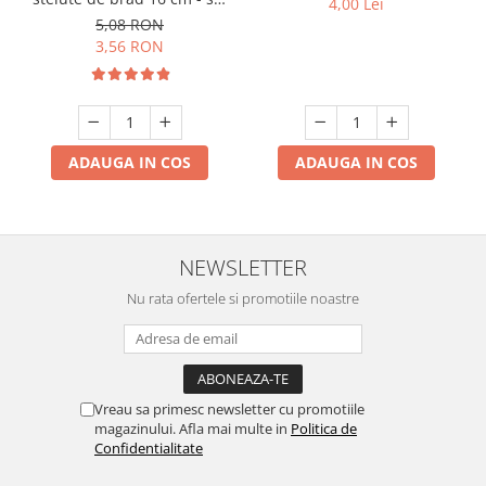
4,00 Lei
10 buc
5,08 RON
3,56 RON
ADAUGA IN COS
ADAUGA IN COS
NEWSLETTER
Nu rata ofertele si promotiile noastre
Vreau sa primesc newsletter cu promotiile
magazinului. Afla mai multe in
Politica de
Confidentialitate