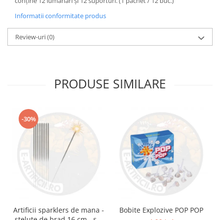
conține 12 lumânări și 12 suporturi. (1 pachet / 12 buc.)
Informatii conformitate produs
Review-uri
(0)
PRODUSE SIMILARE
-30%
Artificii sparklers de mana -
Bobite Explozive POP POP
stelute de brad 16 cm - set