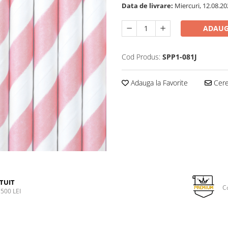
Data de livrare:
Miercuri, 12.08.20
ADAUG
Cod Produs:
SPP1-081J
Adauga la Favorite
Cere 
TUIT
C
500 LEI