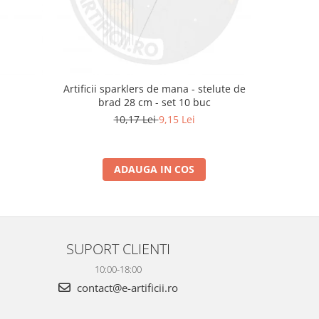
m
Artificii sparklers de mana - stelute de
Artificii 
brad 28 cm - set 10 buc
10,17 Lei
9,15 Lei
ADAUGA IN COS
SUPORT CLIENTI
10:00-18:00
contact@e-artificii.ro