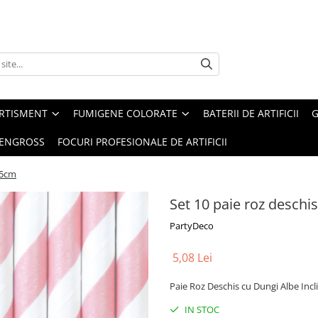
ERTISMENT
FUMIGENE COLORATE
BATERII DE ARTIFICII
G
 ENGROSS
FOCURI PROFESIONALE DE ARTIFICII
.5cm
Set 10 paie roz deschi
PartyDeco
5,08 Lei
Paie Roz Deschis cu Dungi Albe Incl
IN STOC