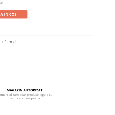
26
A IN COS
informatii
MAGAZIN AUTORIZAT
omercializam doar produse legale cu
Certificare Europeana.