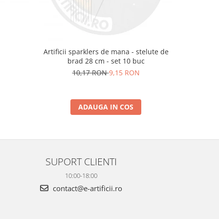
m
Artificii sparklers de mana - stelute de
Artificii 
brad 28 cm - set 10 buc
10,17 RON
9,15 RON
ADAUGA IN COS
SUPORT CLIENTI
10:00-18:00
contact@e-artificii.ro