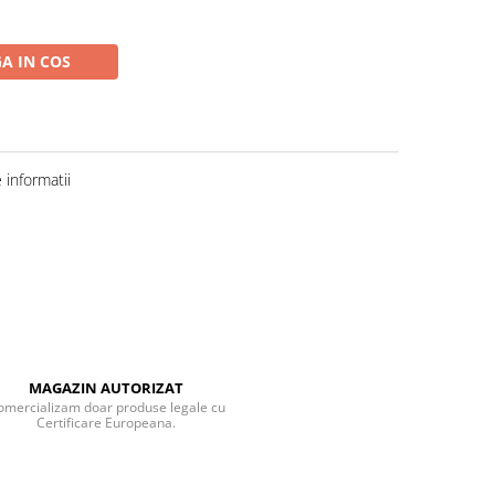
A IN COS
informatii
MAGAZIN AUTORIZAT
omercializam doar produse legale cu
Certificare Europeana.