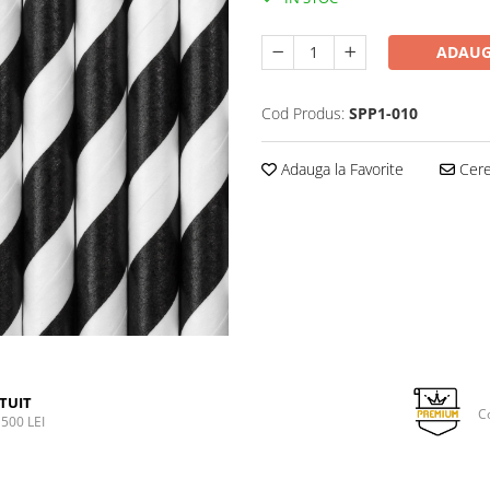
ADAUG
Cod Produs:
SPP1-010
Adauga la Favorite
Cere 
TUIT
C
500 LEI