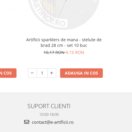
m
Artificii sparklers de mana - stelute de
Artificii 
brad 28 cm - set 10 buc
10,17 RON
9,15 RON
N COS
ADAUGA IN COS
SUPORT CLIENTI
10:00-18:00
contact@e-artificii.ro