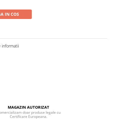
A IN COS
informatii
MAGAZIN AUTORIZAT
omercializam doar produse legale cu
Certificare Europeana.